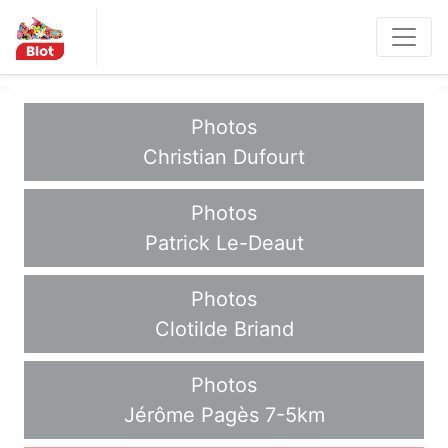
Panneau de gestion des cookies
Les Métro
politaines
Photos
Christian Dufourt
Photos
Patrick Le-Deaut
Photos
Clotilde Briand
Photos
Jérôme Pagès 7-5km