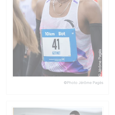
©Photo Jérôme Pagès