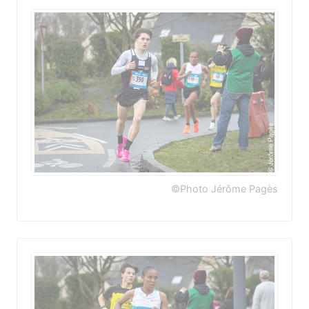
©Photo Jérôme Pagès