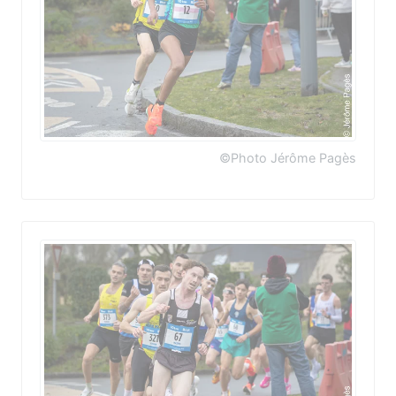
©Photo Jérôme Pagès