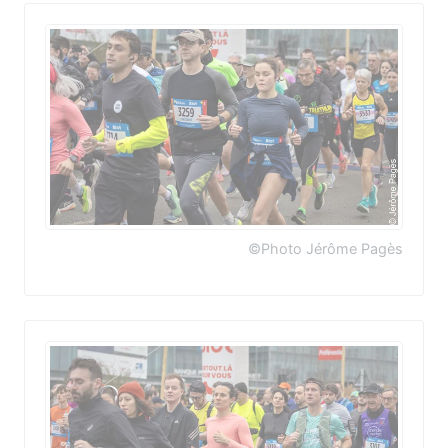
©Photo Jérôme Pagès