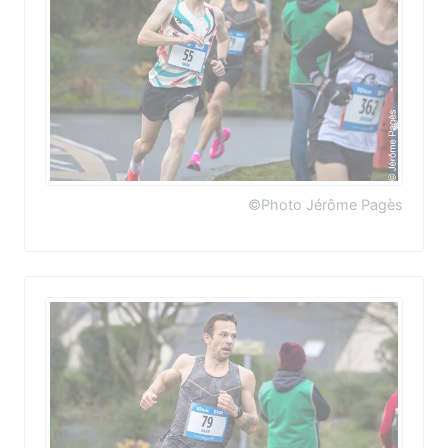
©Photo Jérôme Pagès