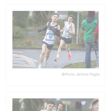
©Photo Jérôme Pagès