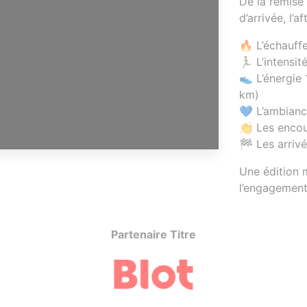
De la remise 
d’arrivée, l’
🔥
L’échauffe
🏃‍♂️
L’intensit
👟
L’énergie 
km)
💙
L’ambianc
👏
Les encou
🏁
Les arriv
Une édition m
l’engagement
Partenaires majeurs