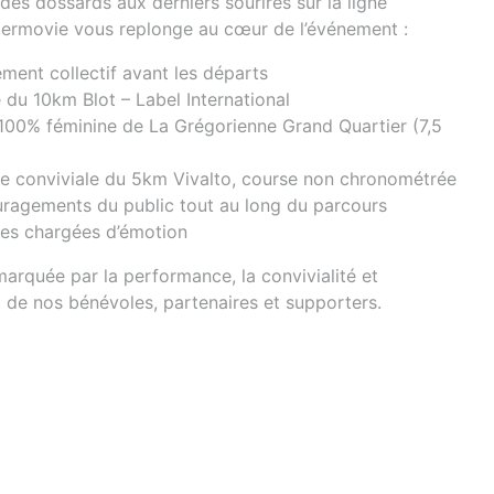
des dossards aux derniers sourires sur la ligne
aftermovie vous replonge au cœur de l’événement :
ment collectif avant les départs
é du 10km Blot – Label International
100% féminine de La Grégorienne Grand Quartier (7,5
e conviviale du 5km Vivalto, course non chronométrée
ragements du public tout au long du parcours
ées chargées d’émotion
arquée par la performance, la convivialité et
 de nos bénévoles, partenaires et supporters.
Suivant