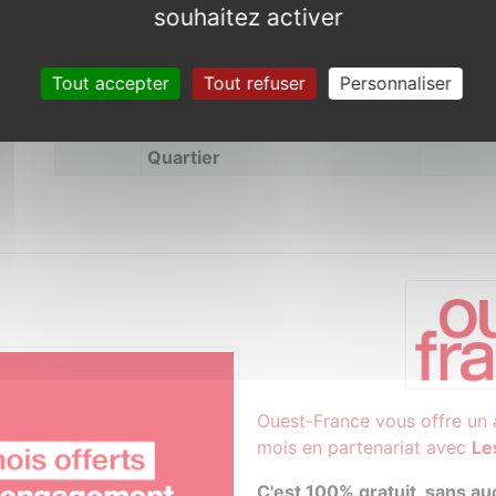
souhaitez activer
5
Elles Melesse
3 packs
6
Win’Girls Team
3 packs 
Tout accepter
Tout refuser
Personnaliser
Métropo
7
Les Gazelles de Grand
3 sacs d
Quartier
Ouest-France vous offre un
mois en partenariat avec
Le
C'est 100% gratuit, sans 