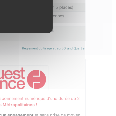
 places de cinéma CGR (3 × 5 places)
fin de saison St Grégoire Rennes
le
e sport Les Métropolitaines
Règlement du tirage au sort Grand Quartier
 abonnement numérique d'une durée de 2
s Métropolitaines !
aucun engagement
et sans prise de moyen