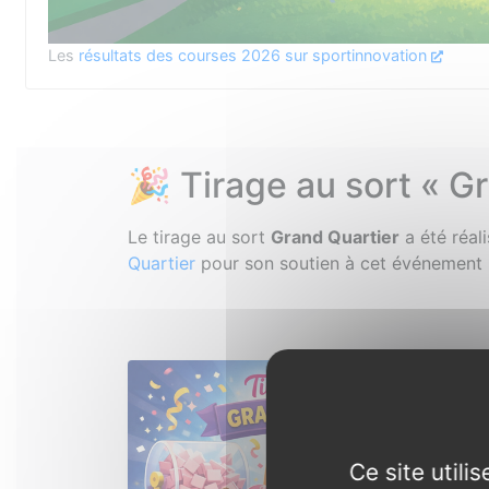
Les
résultats des courses 2026 sur sportinnovation
🎉 Tirage au sort « G
Le tirage au sort
Grand Quartier
a été réal
Quartier
pour son soutien à cet événement 
Ce site util