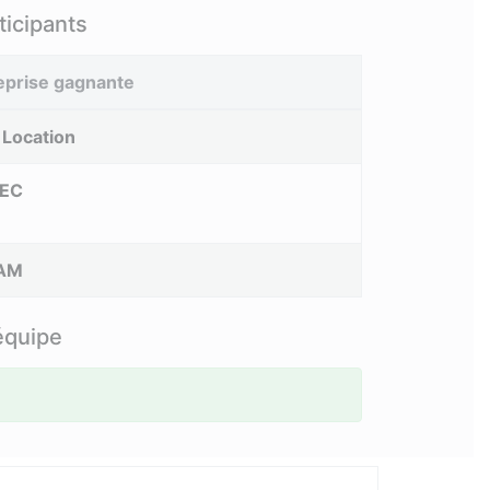
icipants
eprise gagnante
Location
REC
AM
équipe