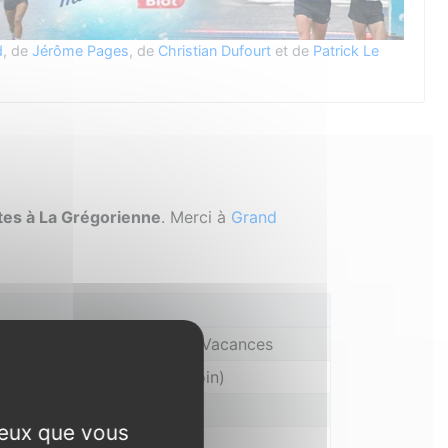
d
, de
Jérôme Pages
, de
Christian Dufourt
et de
Patrick Le
ites à La Grégorienne
. Merci à
Grand
cadeaux Campings Cybèle Vacances
 Aquatonic (parcours + 1 soin)
ets de massage Irelax
ceux que vous
’achat Grand Quartier