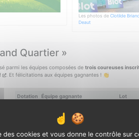
Les photos de
Clotilde Brian
Deaut
rand Quartier »
isé parmi les équipes composées de
trois coureuses inscr
!
. Et félicitations aux équipes gagnantes ! 👏
Dotation
Équipe gagnante
Lot
1
Soyons fous
3 bons 
2
Gwenadelau
3 bulles
3
Les Artémissiles
3 pistol
ise des cookies et vous donne le contrôle sur 
4
Y’a pas de douleur qui soit
3 bons d