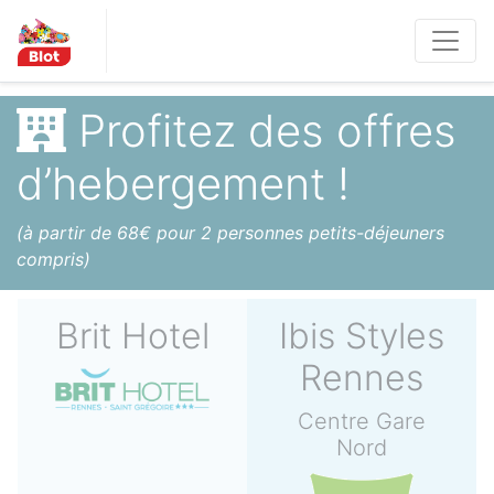
Panneau de gestion des cookies
Les Métro
politaines
Profitez des offres
d’hebergement !
(à partir de 68€ pour 2 personnes petits-déjeuners
compris)
Brit Hotel
Ibis Styles
Rennes
Centre Gare
Nord