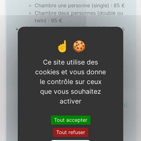
Chambre une personne (single) : 85 €
Chambre deux personnes (double ou
twin) : 95 €
15 Place de la Gare 35000 Rennes
2 jours / 1 nuit
Ce site utilise des
85 €
95 €
cookies et vous donne
le contrôle sur ceux
1 pers
2 pers
que vous souhaitez
activer
(single)
(double ou twin)
Tout accepter
Tout refuser