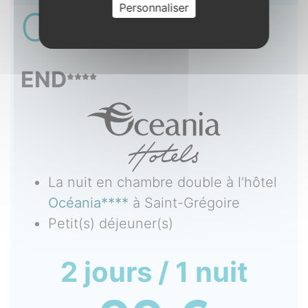
Personnaliser
OFFRE
3
WEEK-
END
La nuit en chambre double à l’hôtel
Océania****
à Saint-Grégoire
Petit(s) déjeuner(s)
2 jours / 1 nuit